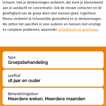
Contact en spoed
lichaam. Ook je denkvermogen verbetert, dat merk je bijvoorbeeld
Over GGz Breburg
aan je aandacht en concentratie. Ook de nieuwe contacten en de
gezelligheid van de groep doen veel mensen goed. Cognitieve
Problemen
fitness verbetert je lichamelijke gezondheid en je denkvermogen.
Behandelingen
We zetten het specifiek in voor ouderen en mensen met ernstige
Ervaringsverhalen
en complexe problemen, waaronder
schizofrenie en psychoses
.
Type
Groepsbehandeling
Leeftijd
18 jaar en ouder
Behandelingsduur
Meerdere weken, Meerdere maanden