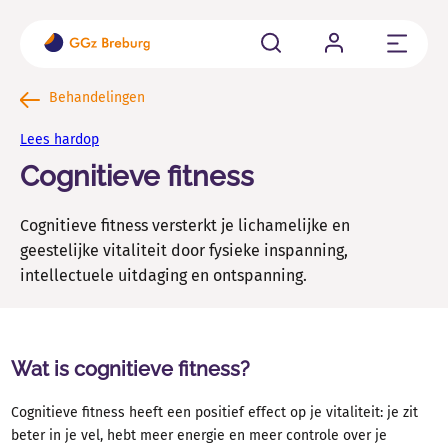
Sluit
Cliënten
Behandelingen
Ben je cliënt of word je aangemeld bij GGz Breburg? Hier
Lees hardop
vind je alle belangrijke informatie op een rij.
Cognitieve fitness
Familie en naasten
Cognitieve fitness versterkt je lichamelijke en
Als naaste van iemand die psychisch kwetsbaar is kun je
allerlei vragen hebben.
geestelijke vitaliteit door fysieke inspanning,
intellectuele uitdaging en ontspanning.
Verwijzers
Wil je een cliënt aanmelden, wachttijden weten of
contact met ons opnemen voor consultatie?
Wat is cognitieve fitness?
Cognitieve fitness heeft een positief effect op je vitaliteit: je zit
Vacatures en Opleidingen
beter in je vel, hebt meer energie en meer controle over je