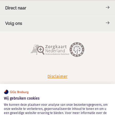
Direct naar
Volg ons
Contact en Spoed
Over GGz Breburg
TOPGGz
Facebook
LinkedIn
Werken bij GGz Breburg
Klachten en complimenten
YouTube
Spotify
Disclaimer
Privacy
Wij gebruiken cookies
Algemene leveringsvoorwaarden
We kunnen deze plaatsen voor analyse van onze bezoekersgegevens, om
onze website te verbeteren, gepersonaliseerde inhoud te tonen en om u
een geweldige website-ervaring te bieden. Voor meer informatie over de