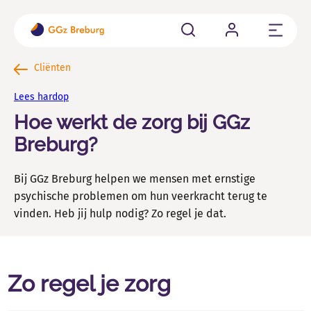
Sluit
Cliënten
Cliënten
Ben je cliënt of word je aangemeld bij GGz Breburg? Hier
Lees hardop
vind je alle belangrijke informatie op een rij.
Hoe werkt de zorg bij GGz
Familie en naasten
Breburg?
Als naaste van iemand die psychisch kwetsbaar is kun je
allerlei vragen hebben.
Bij GGz Breburg helpen we mensen met ernstige
psychische problemen om hun veerkracht terug te
Verwijzers
vinden. Heb jij hulp nodig? Zo regel je dat.
Wil je een cliënt aanmelden, wachttijden weten of
contact met ons opnemen voor consultatie?
Zo regel je zorg
Vacatures en Opleidingen