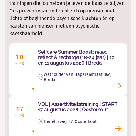
Bij onze herstelwerkplaats FAMEUS ben je welkom om samen met a
trainingen die jou helpen je leven de baas te blijven.
Tijdens het intakegesprek bespreken we jouw klachten en bekijken
Ons preventieaanbod richt zich op mensen met
Wat neem je mee?
lichte of beginnende psychische klachten én op
Zijn we het eens over het behandelplan? Dan starten we met de b
naasten van mensen met een psychische
Een geldig legitimatiebewijs (paspoort, rijbewijs of ID-kaar
kwetsbaarheid.
Je verzekeringsgegevens met polisnummer
Selfcare Summer Boost: relax,
Een actueel medicatieoverzicht (indien van toepassing). De
10
reflect & recharge (18-24 jaar) | 10
en 11 augustus 2026 | Breda
aug
De ondertekende toestemmingsverklaring, het inschrijfformu
Is het nog niet duidelijk wat je nodig hebt? Dan kan de huisarts 
Wethouder van Haperenstraat 36c,
De ingevulde intakevragenlijst
(indien van toepassing)
Breda
Is er direct gevaar of heb je met spoed medische hulp nodig? Bel 
We adviseren je om iemand meenemen die belangrijk voor je is. D
VOL | Assertiviteitstraining | START
17
17 augustus 2026 | Oosterhout
aug
Beneluxweg 37, Oosterhout