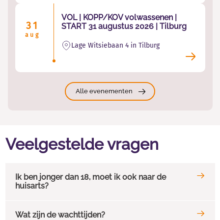
VOL | KOPP/KOV volwassenen |
31
START 31 augustus 2026 | Tilburg
aug
Lage Witsiebaan 4 in Tilburg
Alle evenementen
Veelgestelde vragen
Ik ben jonger dan 18, moet ik ook naar de
huisarts?
Wat zijn de wachttijden?
Ben je jonger dan 18 jaar, of denk je dat een jongere psychisch