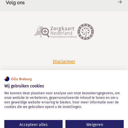
Volg ons
Contact en Spoed
Over GGz Breburg
TOPGGz
Facebook
LinkedIn
Werken bij GGz Breburg
Klachten en complimenten
YouTube
Spotify
Disclaimer
Privacy
Wij gebruiken cookies
Algemene leveringsvoorwaarden
We kunnen deze plaatsen voor analyse van onze bezoekersgegevens, om
onze website te verbeteren, gepersonaliseerde inhoud te tonen en om u
een geweldige website-ervaring te bieden. Voor meer informatie over de
Kwaliteitsstatuut
cookies die we gebruiken opent u de instellingen.
Klokkenluidersregeling
Accepteer alles
Weigeren