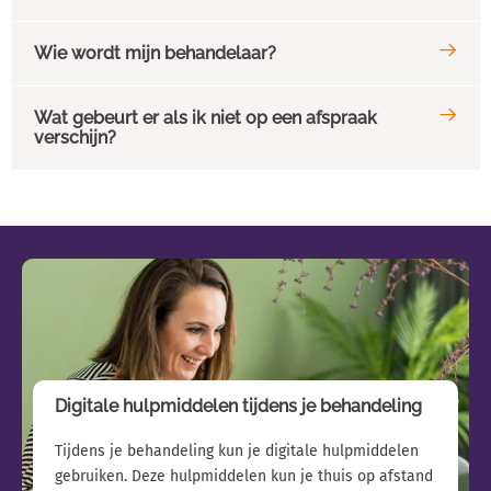
Wie wordt mijn behandelaar?
We begrijpen dat je snel geholpen wilt worden. Door zo efficiënt
Wat gebeurt er als ik niet op een afspraak
Tijdens je behandeling krijg je vaak met verschillende hulpverle
verschijn?
Binnen GGz Breburg kunnen de volgende professionals je regiebe
Wanneer je niet verschijnt op je afspraak (of niet binnen 24 uur 
Psychiater
Gerelateerde pagina's
Klinisch psycholoog
Verpleegkundig specialist
Psychotherapeut
GZ-psycholoog
Digitale hulpmiddelen tijdens je behandeling
Verslavingsarts (KNMG)
Tijdens je behandeling kun je digitale hulpmiddelen
gebruiken. Deze hulpmiddelen kun je thuis op afstand