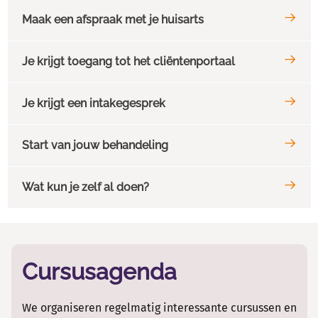
Contact en spoed
Maak een afspraak met je huisarts
Over GGz Breburg
Problemen
Behandelingen
Je krijgt toegang tot het cliëntenportaal
Ervaringsverhalen
Je krijgt een intakegesprek
Start van jouw behandeling
Wat kun je zelf al doen?
Cursussen
Heb je last van psychische klachten? Neem dan eerst contact op m
Ook zonder verwijzing of tijdens je wachttijd kun je bij ons ter
Cursusagenda
Verkennend gesprek
Na de verwijzing krijg je een uitnodiging voor een intakegesprek. 
FAMEUS
We organiseren regelmatig interessante cursussen en