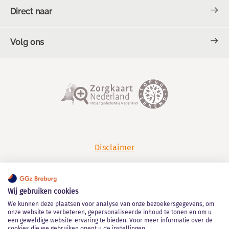
Direct naar
Volg ons
Contact en Spoed
Over GGz Breburg
TOPGGz
Facebook
LinkedIn
Werken bij GGz Breburg
Klachten en complimenten
YouTube
Spotify
Disclaimer
Privacy
Wij gebruiken cookies
Algemene leveringsvoorwaarden
We kunnen deze plaatsen voor analyse van onze bezoekersgegevens, om
onze website te verbeteren, gepersonaliseerde inhoud te tonen en om u
een geweldige website-ervaring te bieden. Voor meer informatie over de
Kwaliteitsstatuut
cookies die we gebruiken opent u de instellingen.