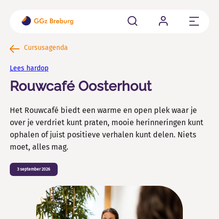
Sluit
Cliënten
Cursusagenda
Ben je cliënt of word je aangemeld bij GGz Breburg? Hier
Lees hardop
vind je alle belangrijke informatie op een rij.
Rouwcafé Oosterhout
Familie en naasten
Het Rouwcafé biedt een warme en open plek waar je
Als naaste van iemand die psychisch kwetsbaar is kun je
allerlei vragen hebben.
over je verdriet kunt praten, mooie herinneringen kunt
ophalen of juist positieve verhalen kunt delen. Niets
Verwijzers
moet, alles mag.
Wil je een cliënt aanmelden, wachttijden weten of
3 september 2026
contact met ons opnemen voor consultatie?
Vacatures en Opleidingen