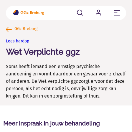
Sluit
Cliënten
GGz Breburg
Ben je cliënt of word je aangemeld bij GGz Breburg? Hier
Lees hardop
vind je alle belangrijke informatie op een rij.
Wet Verplichte ggz
Familie en naasten
Soms heeft iemand een ernstige psychische
Als naaste van iemand die psychisch kwetsbaar is kun je
allerlei vragen hebben.
aandoening en vormt daardoor een gevaar voor zichzelf
of anderen. De Wet verplichte ggz zorgt ervoor dat deze
Verwijzers
persoon, als het echt nodig is, onvrijwillige zorg kan
krijgen. Dit kan in een zorginstelling of thuis.
Wil je een cliënt aanmelden, wachttijden weten of
contact met ons opnemen voor consultatie?
Meer inspraak in jouw behandeling
Vacatures en Opleidingen