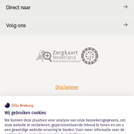
Direct naar
Volg ons
Contact en Spoed
Over GGz Breburg
TOPGGz
Facebook
LinkedIn
Werken bij GGz Breburg
Klachten en complimenten
YouTube
Spotify
Disclaimer
Privacy
Wij gebruiken cookies
Algemene leveringsvoorwaarden
We kunnen deze plaatsen voor analyse van onze bezoekersgegevens, om
onze website te verbeteren, gepersonaliseerde inhoud te tonen en om u
een geweldige website-ervaring te bieden. Voor meer informatie over de
Kwaliteitsstatuut