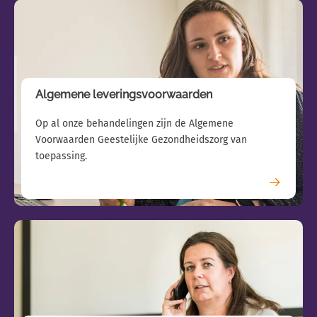
Gerelateerde pagina's
Bemiddeling
Bijstand bij een klachtenprocedure
Contact
Algemene leveringsvoorwaarden
Judith van Nimwegen
Op al onze behandelingen zijn de Algemene
j.vannimwegen@familievertrouwenspersonen.nl
Voorwaarden Geestelijke Gezondheidszorg van
06 – 46 94 38 81
toepassing.
Els Dietvorst
e.dietvorst@familievertrouwenspersonen.nl
06 - 15 66 76 90
Algemene informatie:
familievertrouwenspersonen.nl