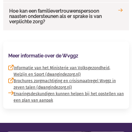
Hoe kan een familievertrouwenspersoon
Als je onvrijwillige zorg krijgt kan je behandelaar beslissingen 
naasten ondersteunen als er sprake is van
verplichte zorg?
Een
klacht indienen
Ben je vader, moeder, partner of een andere belangrijke naaste 
Die verplichte zorg ontvangt met een zorgmachtiging of cri
Meer informatie over de Wvggz
Voor wie een zorgmachtiging of crisismaatregel wordt voor
Informatie van het Ministerie van Volksgezondheid,
Welzijn en Sport (dwangindezorg.nl)
Die is opgenomen op een afdeling waar ook verplichte zor
Brochures zorgmachtiging en crisismaatregel Wvggz in
zeven talen (dwangindezorg.nl)
Dan kan de familievertrouwenspersoon helpen. De familievertr
Ervaringsdeskundigen kunnen helpen bij het opstellen van
een plan van aanpak
Informatie
Advies
Ondersteuning