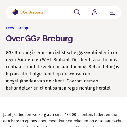
Sluit
Cliënten
Lees hardop
Ben je cliënt of word je aangemeld bij GGz Breburg? Hier
Over GGz Breburg
vind je alle belangrijke informatie op een rij.
GGz Breburg is een specialistische ggz-aanbieder in de
Familie en naasten
regio Midden- en West-Brabant. De cliënt staat bij ons
Als naaste van iemand die psychisch kwetsbaar is kun je
centraal – niet de ziekte of aandoening. Behandeling is
allerlei vragen hebben.
bij ons altijd afgestemd op de wensen en
mogelijkheden van de cliënt. Daarom nemen
Verwijzers
behandelaar en cliënt samen regie richting herstel.
Wil je een cliënt aanmelden, wachttijden weten of
contact met ons opnemen voor consultatie?
Jaarlijks bieden we zorg aan circa 13.000 cliënten. Iedereen die
Vacatures en Opleidingen
een beroep op ons doet, moet kunnen rekenen op onze aandacht