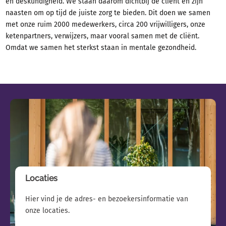
Contact en spoed
en deskundigheid. We staan daarom dichtbij de cliënt en zijn
naasten om op tijd de juiste zorg te bieden. Dit doen we samen
Over GGz Breburg
met onze ruim 2000 medewerkers, circa 200 vrijwilligers, onze
Problemen
ketenpartners, verwijzers, maar vooral samen met de cliënt.
Behandelingen
Omdat we samen het sterkst staan in mentale gezondheid.​
Ervaringsverhalen
Gerelateerde pagina's
Locaties
Hier vind je de adres- en bezoekersinformatie van
onze locaties.