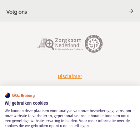
Volg ons
Contact en Spoed
Over GGz Breburg
TOPGGz
Facebook
LinkedIn
Werken bij GGz Breburg
Klachten en complimenten
YouTube
Spotify
Disclaimer
Privacy
Wij gebruiken cookies
Algemene leveringsvoorwaarden
We kunnen deze plaatsen voor analyse van onze bezoekersgegevens, om
onze website te verbeteren, gepersonaliseerde inhoud te tonen en om u
een geweldige website-ervaring te bieden. Voor meer informatie over de
Kwaliteitsstatuut
cookies die we gebruiken opent u de instellingen.