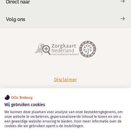
Direct naar
Volg ons
Contact en Spoed
Over GGz Breburg
TOPGGz
Facebook
LinkedIn
Werken bij GGz Breburg
Klachten en complimenten
YouTube
Spotify
Disclaimer
Privacy
Wij gebruiken cookies
Algemene leveringsvoorwaarden
We kunnen deze plaatsen voor analyse van onze bezoekersgegevens, om
onze website te verbeteren, gepersonaliseerde inhoud te tonen en om u
een geweldige website-ervaring te bieden. Voor meer informatie over de
Kwaliteitsstatuut
cookies die we gebruiken opent u de instellingen.