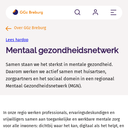
Sluit
Cliënten
Over GGz Breburg
Ben je cliënt of word je aangemeld bij GGz Breburg? Hier
Lees hardop
vind je alle belangrijke informatie op een rij.
Mentaal gezondheidsnetwerk
Familie en naasten
Samen staan we het sterkst in mentale gezondheid.
Als naaste van iemand die psychisch kwetsbaar is kun je
allerlei vragen hebben.
Daarom werken we actief samen met huisartsen,
zorgpartners en het sociaal domein in een regionaal
Verwijzers
Mentaal Gezondheidsnetwerk (MGN).
Wil je een cliënt aanmelden, wachttijden weten of
contact met ons opnemen voor consultatie?
In onze regio werken professionals, ervaringsdeskundigen en
vrijwilligers samen aan toegankelijke en werkbare mentale zorg
Vacatures en Opleidingen
voor alle inwoners: dichtbij waar het kan, digitaal als het helpt, en